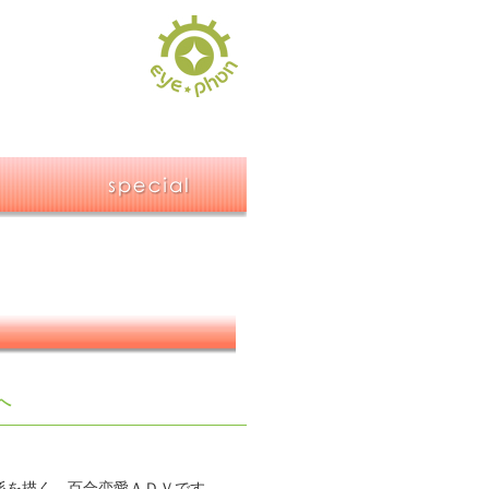
へ
係を描く、百合恋愛ＡＤＶです。