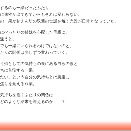
するのも一緒だったふたり。
に個性が出てきてからもそれは変わらない。
の一果が甘えん坊の双葉の世話を焼く光景が日常となっていた。
にべったりの姉妹を心配した母親に、
違うと、
でも一緒にいられるわけではないのと、
たりの関係は少しずつ変わっていく。
う姉としての気持ちの裏にある自らの欲と
持ちに苦悩する一果。
たい」という自分の気持ちとは裏腹に
焦りを覚える双葉。
気持ちを抱くふたりの関係は
どのような結末を迎えるのか――？