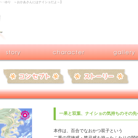
い・ゆり ～おかあさんにはナイショだよ～】
一果と双葉、ナイショの気持ちのその先
本作は、百合でなおかつ双子という
二重の背徳感・禁忌感を持ったふたりの関