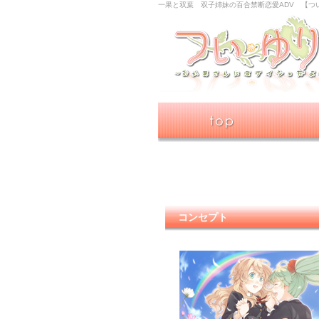
一果と双葉 双子姉妹の百合禁断恋愛ADV 【つ
コンセプト