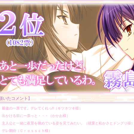
頂いたコメント】
最後の一票です。デレてくれっ!!（キツネツキ様）
出かける前に一票っと・・・（かかお様）
主人公と一緒に夜景を眺めている姿を見てみたい。（毬栗と松かさとドングリ様
デレ期待（Ｃｒｏｓｓｃｈ様）