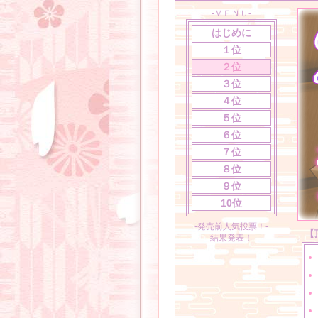
-ＭＥＮＵ-
はじめに
１位
２位
３位
４位
５位
６位
７位
８位
９位
10位
-発売前人気投票！-
【
結果発表！