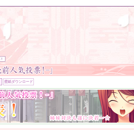
票！
！
壁紙ダウンロード