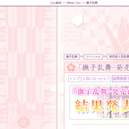
Cyc総合
>>
White Cyc
>>
撫子乱舞
>>
>>
撫子乱舞
スペシャル
発売前人気投
トップ
１位になったら？
結果発表