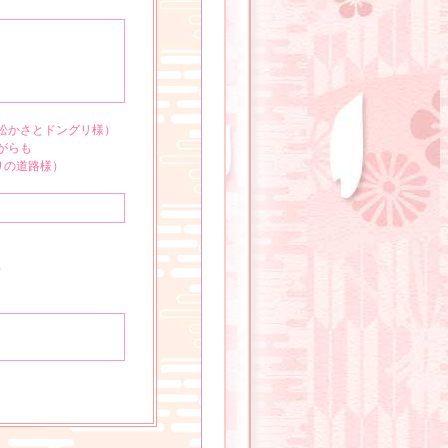
）
松かさとドングリ様）
がらも
りの道路様）
見られると思うので月明
）
思います。