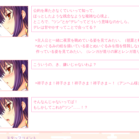
（朝日がもれるカーテンを開いて様）
ひざまくら、してほしいです。（キツネツキ様）
公約を果たさなくていいって知って、
遊園地でデートしている姿を見てみたい。（風鈴の音と舞い上がるシャボン玉様
ほっとしたような残念なような複雑な心境よ。
ところで、“ツン”とか“デレ”ってどういう意味なのかしら。
デレデレとぬいぐるみに話しかけているところが見たいです。（キツネツキ様）
デレは甘やかすってことで合ってる？
とりあえず一番期待を寄せている彼女に。
クーデレキャラはもっと流行るべきだと思うんですよ。（hu様）
>主人公と一緒に夜景を眺めている姿を見てみたい。（毬栗と
あげ（期待様）
>ぬいぐるみの絵を描いている姿とぬいぐるみを指を怪我しな
作っている姿を見てみたい。（レンガが造りの家とレンガ造
膝枕をしながら耳かきをしている姿を見てみたい。（七夕の揺れる短冊様）
デれてくれ！（LOVEす様）
こういうの、き、嫌いじゃないわよ？
月の光に照らされて長い足の魅力や顔の魅力が引き出され、妖艶さを感じる姿を
かりに照らされた姿を見てみたい。（木の葉からこぼれる日光様）
デレろ！（零咲教授様）
>祥子さま！祥子さま！祥子さま！祥子さま～！（アンヘム様
え？デレなかったの？（リオイス様）
クールデレっていうんですか、デレた時のギャップで可愛さはナンバーワンだと
シンシアと五分の争いでしたがギャップの落差で祥子を推します。（カイ様）
そんなんじゃないってば！
もしかしてこれが“ツン”……！？
祥子命（アリス様）
祥子さん、最高っす。（AIN様）
デレさせたい･･･。お弁当をあ～ん、とかされたい。（キツネツキ様）
長い足が活きる様な或いは足が強調される様な服装を見てみたいです。
（大鏡に映る星の数々様）
スタッフコメント