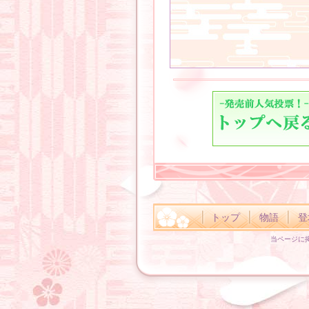
トップ
物語
登
当ページに