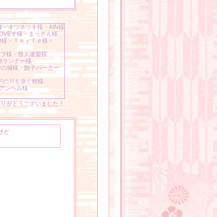
様・キツネツキ様・AIN様
OVEす様・まっさん様
BD様・ＴｏｙＴｏ様・
イブ様・怪人連盟様
8ランナー様
砂の城様・餃子バーガー
を見てみたい。
下の川を泳ぐ鯉様
アンヘム様
ありがとうございました！
る姿を見てみたい。
けど
れている姿を見てみた
たい。