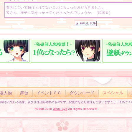
ただいま、祥子さん
貧乳について触れられてないことにちょっとおどろきました。
皆さん、祥子に気をつかってくださったのでしょうか。（境国天）
皆大好きで選べないけど、今回は祥子のデレが観たいので頑張れー
皆可愛いーーー（健様）
▲ PAGETOP
少々、星上刹那と、霧島祥子と、誰を選ぶか悩んでましたが、
俺の好みは霧島祥子に近い上、彼女に得票をあげます。（タコヤキ☆好き様）
デレてるのが見たい！（零咲教授様）
場人物
舞台
イベントＣＧ
ダウンロード
スペシャル
掲載されている画像、及び仕様は開発中のものです。変更になる可能性もございますこと、予めご了
©2009-2010
White Cyc
All Rights Reserved.