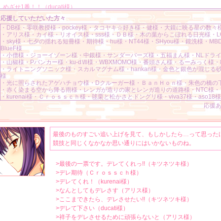
めざせ1番！！（ducati様）
応援していただいた方々
デレてくれ！（kurenai様）
・DB様・零咲教授様・pockey様・タコヤキ☆好き様・健様・大鏡に映る星の数々
祥子さま！祥子さま！祥子さま！祥子さま～！（アンヘム様）
・アリス様・カイ様・リオイス様・sss様・ＤＢ様・木の葉からこぼれる日光様・L
・sky様・七夕の揺れる短冊様・期待様・hu様・NT44様・SHyou様・鏡洗様・M
なんとしてもデレさす（アリス様）
BlueF様
・小僧様・ジョーイゾーン様・中銀様・サンダーバーズ様・五福まん様・NLドラ
ここまできたら、デレさせたい!!（キツネツキ様）
・山椒様・Pバンカー様・ku-dⅦ様・WBXMOMO様・番頭さん様・るーみっく様・
デレて下さい（ducati様）
・ライトニングソニック様・スカルマグナム様・hankan様・金色と銀色が混じる
様
ぬいぐるみの絵を描いている姿とぬいぐるみを指を怪我しながらも作っている姿
・光に照らされたアゲハチョウ様・Dクルーガー様・ＢａｎＨｏｎ様・朱色の橋の
（レンガが造りの家とレンガ造りの道路様）
・赤く染まる空から降る雨様・レンガが造りの家とレンガ造りの道路様・NTC様・
・kurenai様・Ｃｒｏｓｓｃｈ様・毬栗と松かさとドングリ様・viva37様・aso18様
祥子をデレさせるために頑張らないと（アリス様）
応援
主人公にあまあまに甘えている姿を見てみたい。（赤く染まる空から降る雨様）
体に力みがなく、安らいだ表情して、主人公に頭を撫でられながら寄り添ってい
最後のものすごい追い上げを見て、もしかしたら…って思った
（朱色の橋の下の川を泳ぐ鯉様）
競技と同じくなかなか思い通りにはいかないものね。
星や月が満天に輝く夜に星や月を眺めている姿、夜空に輝く星や月の光に照らさ
い。（光に照らされたアゲハチョウ様）
>最後の一票です。デレてくれっ!!（キツネツキ様）
網タイツやストッキングを着けるなどしてより足の魅力を上げていく姿を見てみ
>デレ期待（Ｃｒｏｓｓｃｈ様）
（金色と銀色が混じる砂の城様）
>デレてくれ！（kurenai様）
祥子さん最高（ku-dⅦ様）
>なんとしてもデレさす（アリス様）
>ここまできたら、デレさせたい!!（キツネツキ様）
祥子さま！ 是非付き合ってください！！！！！（hankan様）
>デレて下さい（ducati様）
ミニスカの女性用サンタ衣装を着ている姿を見てみたい。
>祥子をデレさせるために頑張らないと（アリス様）