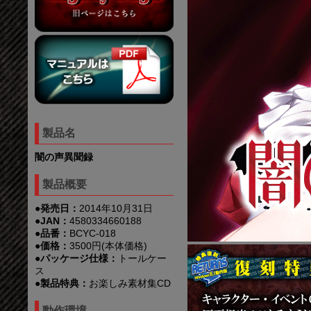
製品名
闇の声異聞録
製品概要
●発売日：
2014年10月31日
●JAN：
4580334660188
●品番：
BCYC-018
●価格：
3500円(本体価格)
●パッケージ仕様：
トールケー
ス
●製品特典：
お楽しみ素材集CD
動作環境