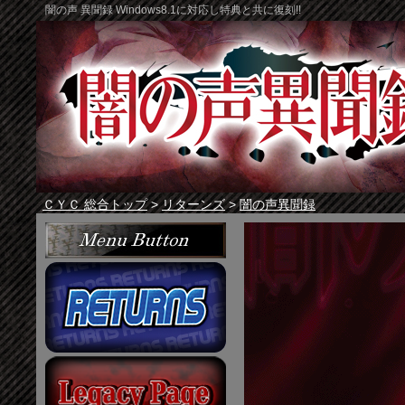
闇の声 異聞録 Windows8.1に対応し特典と共に復刻!!
ＣＹＣ 総合トップ
>
リターンズ
>
闇の声異聞録