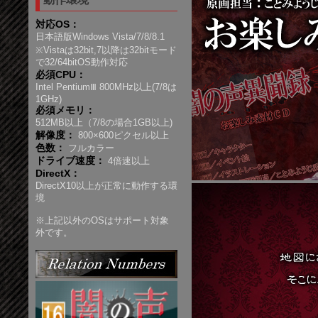
対応OS：
日本語版Windows Vista/7/8/8.1
※Vistaは32bit,7以降は32bitモード
で32/64bitOS動作対応
必須CPU：
Intel PentiumⅢ 800MHz以上(7/8は
1GHz)
必須メモリ：
512MB以上（7/8の場合1GB以上)
解像度：
800×600ピクセル以上
色数：
フルカラー
ドライブ速度：
4倍速以上
DirectX：
DirectX10以上が正常に動作する環
境
※上記以外のOSはサポート対象
外です。