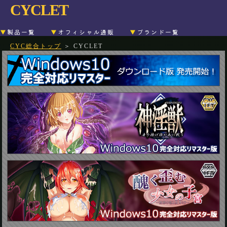
CYCLET
▼
製品一覧
▼
オフィシャル通販
▼
ブランド一覧
CYC総合トップ
＞ CYCLET