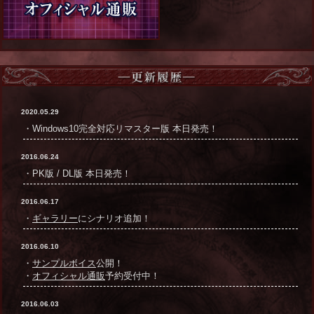
2020.05.29
・Windows10完全対応リマスター版 本日発売！
2016.06.24
・PK版 / DL版 本日発売！
2016.06.17
・
ギャラリー
にシナリオ追加！
2016.06.10
・
サンプルボイス
公開！
・
オフィシャル通販
予約受付中！
2016.06.03