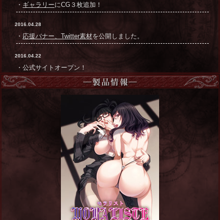
・
ギャラリー
にCG３枚追加！
2016.04.28
・
応援バナー、Twitter素材
を公開しました。
2016.04.22
・公式サイトオープン！