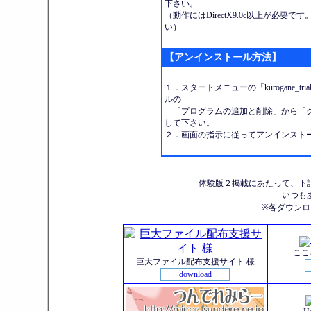
下さい。
（動作にはDirectX9.0c以上が必
い）
【アンインストール方法】
１．スタートメニューの「kurogane_tr
ルの
「プログラムの追加と削除」から「ク
して下さい。
２．画面の指示に従ってアンインスト
体験版２掲載にあたって、下
いつも
※各ダウン
ここ
巨大ファイル配布支援サイト 様
download