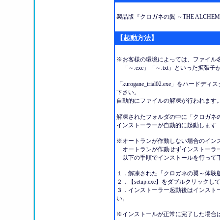
製品版『クロガネの翼 ～THE ALCHEM
【起動方法】
※お客様の環境によっては、ファイル
「～.exe」「～.txt」といった拡
「kurogane_trial02.exe」
下さい。
自動的にファイルの解凍が行われます
解凍されたフォルダの中に「クロガネ
インストーラーが自動的に起動します
※オートランが作動しない場合のイン
オートランが作動せずインストーラー
以下の手順でインストールを行って
１．解凍された「クロガネの翼～体験版２
２．【setup.exe】をダブルクリッ
３．インストーラー起動後はインスト
い。
※インストールが正常に完了した場合