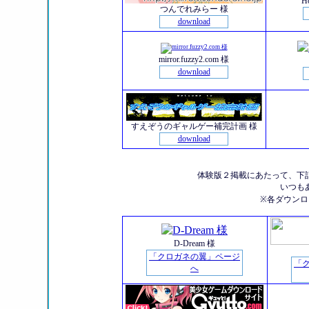
H
つんでれみらー 様
download
mirror.fuzzy2.com 様
download
すえぞうのギャルゲー補完計画 様
download
体験版２掲載にあたって、下
いつも
※各ダウン
D-Dream 様
「クロガネの翼」ページ
「
へ