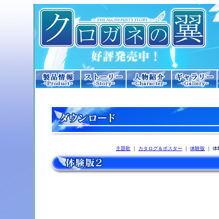
主題歌
｜
カタログ＆ポスター
｜
体験版
｜ 体