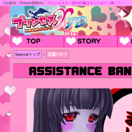
Cyc総合
»
Poison@Berry
»
プリンセスＸ～僕の許嫁はモンスターっ娘！？～
Specialトップ
»
応援バナー