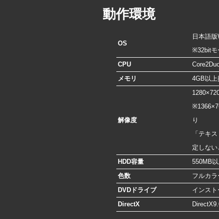
動作環境
日本語版Win
OS
※32bit
CPU
Core2D
メモリ
4GB以
1280×
※136
解像度
り
「テキス
定しない
HDD容量
550MB
色数
フルカラ
DVDドライブ
インスト
DirectX
Direct