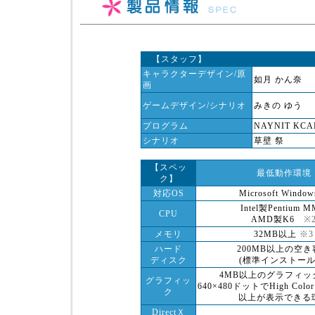
【スタッフ】
キャラクターデザイン/原
如月 かん奈
画
ゲームデザイン/シナリオ
みきの ゆう
プログラム
NAYNIT KCA
シナリオ
草壁 祭
【スペッ
最低動作環境
ク】
対応OS
Microsoft Window
Intel製Pentium 
CPU
AMD製K6
※
メモリ
32MB以上
※3
ハード
200MB以上の空き
ディスク
(標準インストール
4MB以上のグラフィッ
グラフィッ
640×480ドットでHigh Col
ク
以上が表示できる
DirectＸ