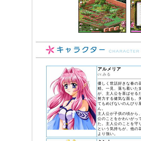
アルメリア
cv.みる
優しく世話好きな春の
精。一見、落ち着いた
が、主人公を喜ばせる
努力する健気な面も。
てもめげないのんびり
ん。
主人公が子供の頃から
公のことをかわいがっ
た。主人公のことを守
という気持ちが、他の
より強い。