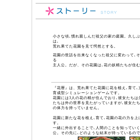
小さな頃､慣れ親しんだ祖父の家の庭園。久し
は､
荒れ果てた花園を見て愕然とする。
花園の世話を出来なくなった祖父に変わって､
る
主人公。だが、その花園は､花の妖精たちが住
『花暦』は、荒れ果てた花園に花を植え､育て､
育成型シミュレーションゲームです。
花園には3人の花の精が住んでおり､彼女たちは
たちは外の世界を見たがっていますが､彼女た
の体力を持っていません。
花園に新たな花を植え､育て､花園の花の力を上
す。
一緒に外出することで､人間のことを知ってい
公。その先に､どのような結末が待っているの