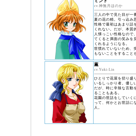
ミント
cv.神無月ほのか
三人の中で見た目が一
夏の花の精。引っ込み
性格で最初はあまり話
くれない。だが、本質
人懐っこい性格なので
てくると満面の笑みを
くれるようになる。
世慣れていないため、
もないことをすること
薫
cv.Yuki-Lin
ひとりで花屋を切り盛
いるしっかり者。優し
だが、時に辛辣な言動
ることもある。
花園の世話をしていく
って、何かとお世話に
人。