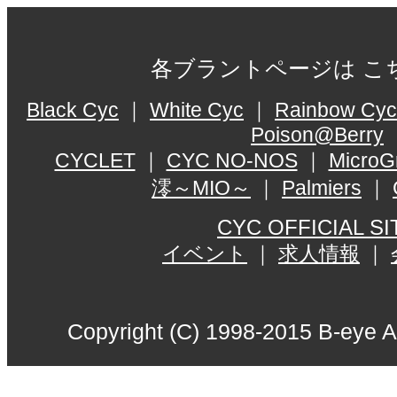
各ブラントページは こ
Black Cyc
｜
White Cyc
｜
Rainbow Cyc
Poison@Berry
CYCLET
｜
CYC NO-NOS
｜
MicroG
澪～MIO～
｜
Palmiers
｜
CYC OFFICIAL SI
イベント
｜
求人情報
｜
Copyright (C) 1998-2015 B-eye Al