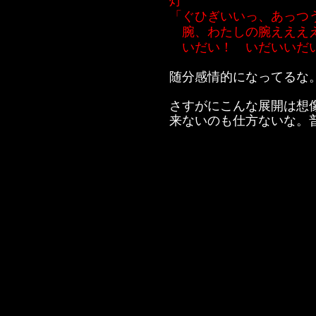
灯
「ぐひぎいいっ、あっつ
腕、わたしの腕ええええ
いだい！ いだいいだい
随分感情的になってるな
さすがにこんな展開は想
来ないのも仕方ないな。
灯が理解出来ようができ
理解出来るほどの脳みそ
いない女だ。叫ばせてお
灯
「いぎゃぎゃぁあっ、ぐ
いでええっ、ぐううっ、
それにしてもこれは嬉し
ま○この締め付けがやた